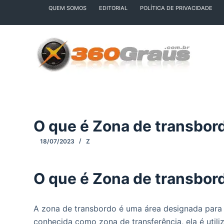
QUEM SOMOS
EDITORIAL
POLÍTICA DE PRIVACIDADE
P
u
l
a
r
p
a
r
a
O que é Zona de transbor
o
c
18/07/2023
Z
o
n
O que é Zona de transbor
t
e
ú
A zona de transbordo é uma área designada para
d
conhecida como zona de transferência, ela é utili