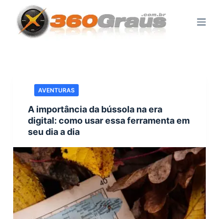
P
u
l
a
r
p
a
AVENTURAS
r
A importância da bússola na era
a
digital: como usar essa ferramenta em
o
seu dia a dia
c
o
n
t
e
ú
d