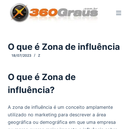
P
u
l
a
r
p
O que é Zona de influência
a
18/07/2023
Z
r
a
o
O que é Zona de
c
influência?
o
n
t
A zona de influência é um conceito amplamente
e
utilizado no marketing para descrever a área
ú
geográfica ou demográfica em que uma empresa
d