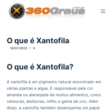
P
u
l
a
r
p
O que é Xantofila
a
18/07/2023
X
r
a
o
O que é Xantofila?
c
o
A xantofila é um pigmento natural encontrado em
n
várias plantas e algas. É responsável pela cor
t
amarela ou alaranjada de muitos alimentos, como
e
cenouras, abóboras, milho e gema de ovo. Além
ú
disso, a xantofila também desempenha um papel
d