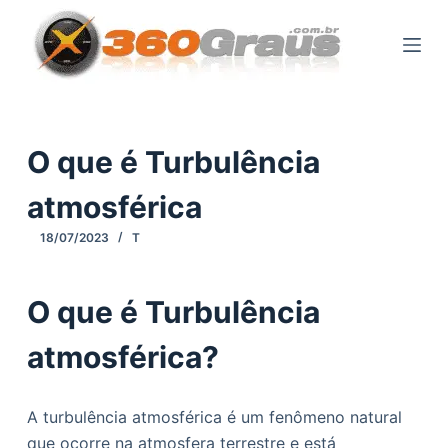
P
u
l
a
r
p
O que é Turbulência
a
atmosférica
r
a
18/07/2023
T
o
c
O que é Turbulência
o
n
atmosférica?
t
e
ú
A turbulência atmosférica é um fenômeno natural
d
que ocorre na atmosfera terrestre e está