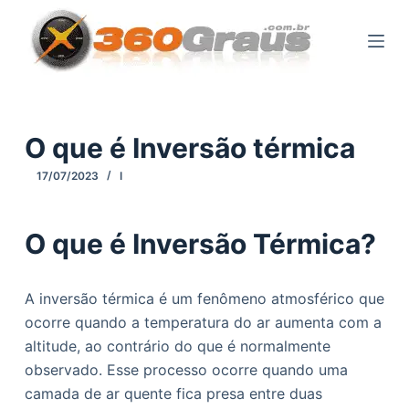
P
u
l
a
r
p
O que é Inversão térmica
a
17/07/2023
I
r
a
o
O que é Inversão Térmica?
c
o
A inversão térmica é um fenômeno atmosférico que
n
ocorre quando a temperatura do ar aumenta com a
t
altitude, ao contrário do que é normalmente
e
observado. Esse processo ocorre quando uma
ú
camada de ar quente fica presa entre duas
d