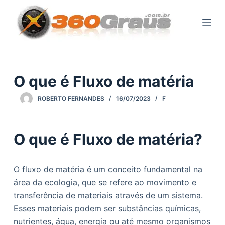
P
u
l
a
r
p
O que é Fluxo de matéria
a
ROBERTO FERNANDES
16/07/2023
F
r
a
o
O que é Fluxo de matéria?
c
o
n
O fluxo de matéria é um conceito fundamental na
t
área da ecologia, que se refere ao movimento e
e
transferência de materiais através de um sistema.
ú
Esses materiais podem ser substâncias químicas,
d
nutrientes, água, energia ou até mesmo organismos