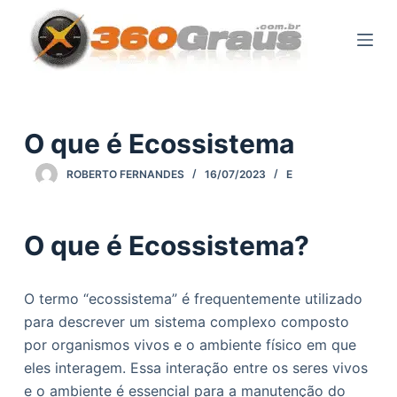
P
u
l
a
r
p
O que é Ecossistema
a
ROBERTO FERNANDES
16/07/2023
E
r
a
o
O que é Ecossistema?
c
o
n
O termo “ecossistema” é frequentemente utilizado
t
para descrever um sistema complexo composto
e
por organismos vivos e o ambiente físico em que
ú
eles interagem. Essa interação entre os seres vivos
d
e o ambiente é essencial para a manutenção do