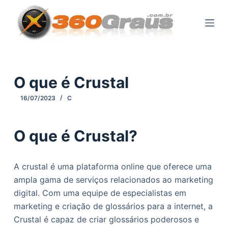
P
u
l
a
r
p
O que é Crustal
a
16/07/2023
C
r
a
o
O que é Crustal?
c
o
A crustal é uma plataforma online que oferece uma
n
ampla gama de serviços relacionados ao marketing
t
digital. Com uma equipe de especialistas em
e
marketing e criação de glossários para a internet, a
ú
Crustal é capaz de criar glossários poderosos e
d