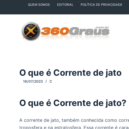
QUEM SOMOS
EDITORIAL
POLÍTICA DE PRIVACIDADE
P
u
l
a
r
p
a
r
a
O que é Corrente de jato
o
c
16/07/2023
C
o
n
O que é Corrente de jato?
t
e
ú
A corrente de jato, também conhecida como corren
d
troposfera e na estratosfera. Essa corrente é car