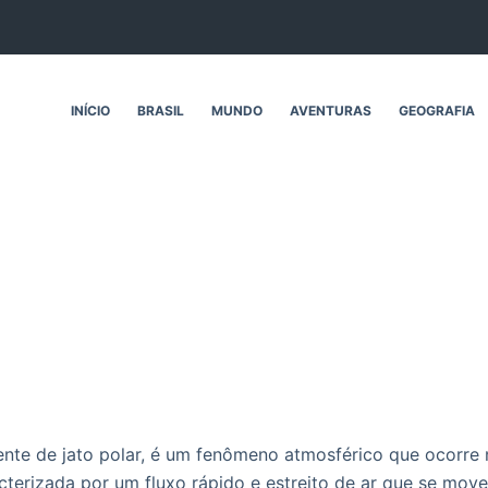
INÍCIO
BRASIL
MUNDO
AVENTURAS
GEOGRAFIA
te de jato polar, é um fenômeno atmosférico que ocorre n
acterizada por um fluxo rápido e estreito de ar que se move