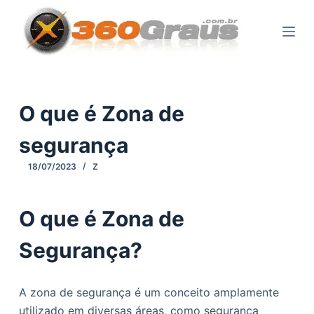
P
u
l
a
r
p
O que é Zona de
a
segurança
r
a
18/07/2023
Z
o
c
O que é Zona de
o
n
Segurança?
t
e
ú
A zona de segurança é um conceito amplamente
d
utilizado em diversas áreas, como segurança