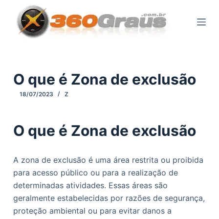
P
u
l
a
r
p
O que é Zona de exclusão
a
18/07/2023
Z
r
a
o
O que é Zona de exclusão
c
o
A zona de exclusão é uma área restrita ou proibida
n
para acesso público ou para a realização de
t
determinadas atividades. Essas áreas são
e
geralmente estabelecidas por razões de segurança,
ú
proteção ambiental ou para evitar danos a
d