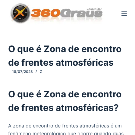
P
u
l
a
r
p
O que é Zona de encontro
a
de frentes atmosféricas
r
a
18/07/2023
Z
o
c
O que é Zona de encontro
o
n
de frentes atmosféricas?
t
e
ú
A zona de encontro de frentes atmosféricas é um
d
fenômeno meteorológico que ocorre quando duas