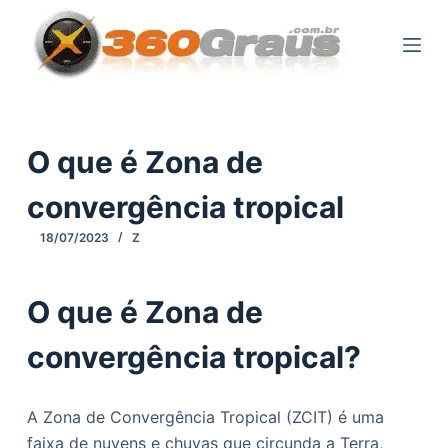
P
u
l
a
r
p
O que é Zona de
a
convergência tropical
r
a
18/07/2023
Z
o
c
O que é Zona de
o
n
convergência tropical?
t
e
ú
A Zona de Convergência Tropical (ZCIT) é uma
d
faixa de nuvens e chuvas que circunda a Terra,