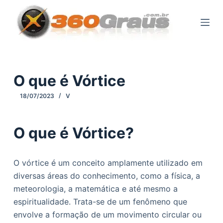
P
u
l
a
r
p
O que é Vórtice
a
18/07/2023
V
r
a
o
O que é Vórtice?
c
o
O vórtice é um conceito amplamente utilizado em
n
diversas áreas do conhecimento, como a física, a
t
meteorologia, a matemática e até mesmo a
e
espiritualidade. Trata-se de um fenômeno que
ú
envolve a formação de um movimento circular ou
d