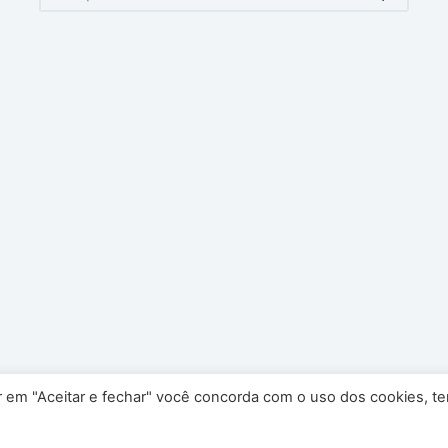
No
results
car em "Aceitar e fechar" você concorda com o uso dos cookies, t
servados