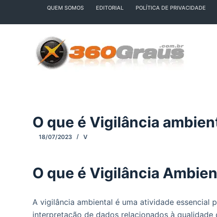
QUEM SOMOS
EDITORIAL
POLÍTICA DE PRIVACIDADE
P
u
l
a
r
p
a
r
a
O que é Vigilância ambien
o
c
18/07/2023
V
o
n
O que é Vigilância Ambien
t
e
ú
A vigilância ambiental é uma atividade essencial
d
interpretação de dados relacionados à qualidade d