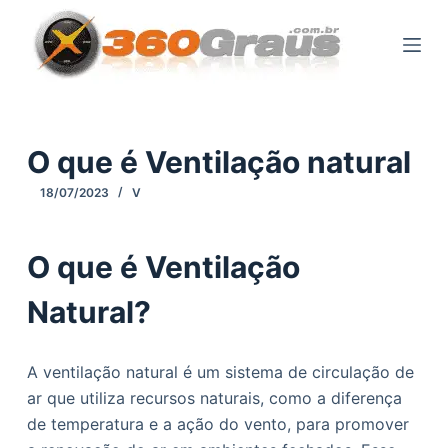
P
u
l
a
r
p
O que é Ventilação natural
a
18/07/2023
V
r
a
o
O que é Ventilação
c
Natural?
o
n
t
A ventilação natural é um sistema de circulação de
e
ar que utiliza recursos naturais, como a diferença
ú
de temperatura e a ação do vento, para promover
d