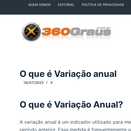
QUEM SOMOS
EDITORIAL
POLÍTICA DE PRIVACIDADE
P
u
l
a
r
p
a
r
a
O que é Variação anual
o
c
18/07/2023
V
o
n
O que é Variação Anual?
t
e
ú
A variação anual é um indicador utilizado para 
d
período anterior. Essa medida é frequentemente ut