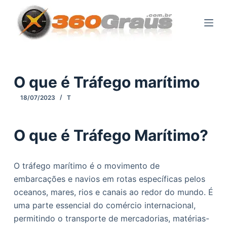
P
u
l
a
r
p
O que é Tráfego marítimo
a
18/07/2023
T
r
a
o
O que é Tráfego Marítimo?
c
o
O tráfego marítimo é o movimento de
n
embarcações e navios em rotas específicas pelos
t
oceanos, mares, rios e canais ao redor do mundo. É
e
uma parte essencial do comércio internacional,
ú
permitindo o transporte de mercadorias, matérias-
d