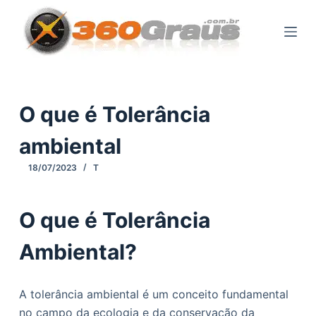
P
u
l
a
r
p
O que é Tolerância
a
ambiental
r
a
18/07/2023
T
o
c
O que é Tolerância
o
n
Ambiental?
t
e
ú
A tolerância ambiental é um conceito fundamental
d
no campo da ecologia e da conservação da