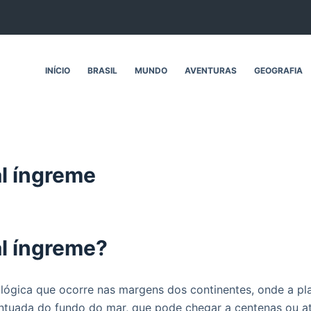
INÍCIO
BRASIL
MUNDO
AVENTURAS
GEOGRAFIA
al íngreme
al íngreme?
lógica que ocorre nas margens dos continentes, onde a pl
entuada do fundo do mar, que pode chegar a centenas ou 