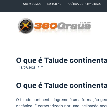
QUEM SOMOS
EDITORIAL
POLÍTICA DE PRIVACIDADE
P
u
l
a
r
p
a
r
a
O que é Talude continent
o
c
18/07/2023
T
o
n
O que é Talude continent
t
e
ú
O talude continental íngreme é uma formação geo
d
oceânica. É caracterizado por uma inclinação ac