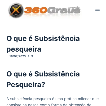
P
u
l
a
r
p
O que é Subsistência
a
pesqueira
r
a
18/07/2023
S
o
c
O que é Subsistência
o
n
Pesqueira?
t
e
ú
A subsistência pesqueira é uma prática milenar que
d
consiste na pesca como forma de obtenção de