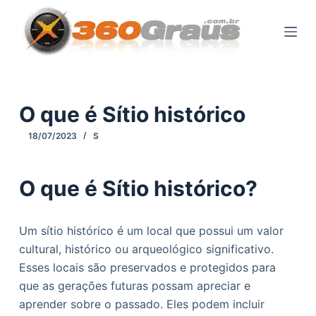
P
u
l
a
r
p
O que é Sítio histórico
a
18/07/2023
S
r
a
o
O que é Sítio histórico?
c
o
Um sítio histórico é um local que possui um valor
n
cultural, histórico ou arqueológico significativo.
t
Esses locais são preservados e protegidos para
e
que as gerações futuras possam apreciar e
ú
aprender sobre o passado. Eles podem incluir
d