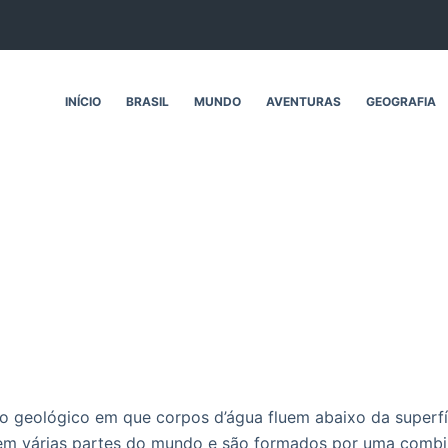
INÍCIO
BRASIL
MUNDO
AVENTURAS
GEOGRAFIA
o geológico em que corpos d’água fluem abaixo da superfíc
 em várias partes do mundo e são formados por uma combi