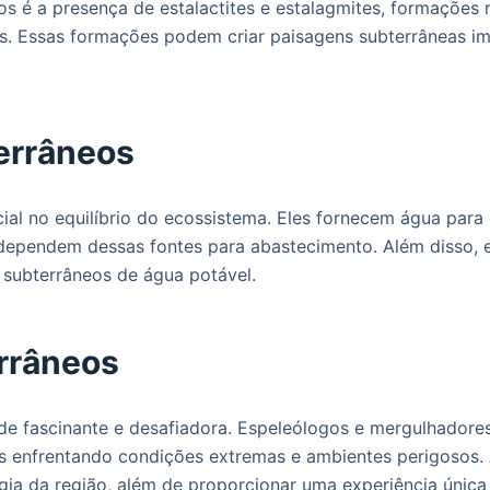
eos é a presença de estalactites e estalagmites, formaçõ
s. Essas formações podem criar paisagens subterrâneas i
terrâneos
l no equilíbrio do ecossistema. Eles fornecem água para d
ependem dessas fontes para abastecimento. Além disso,
s subterrâneos de água potável.
errâneos
ade fascinante e desafiadora. Espeleólogos e mergulhadore
es enfrentando condições extremas e ambientes perigosos. 
ogia da região, além de proporcionar uma experiência únic