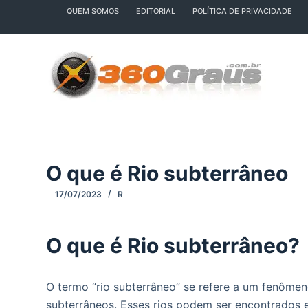
QUEM SOMOS
EDITORIAL
POLÍTICA DE PRIVACIDADE
P
u
l
a
r
p
a
r
a
O que é Rio subterrâneo
o
c
17/07/2023
R
o
n
O que é Rio subterrâneo?
t
e
ú
O termo “rio subterrâneo” se refere a um fenômen
d
subterrâneos. Esses rios podem ser encontrados