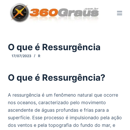
P
u
l
a
r
p
O que é Ressurgência
a
17/07/2023
R
r
a
o
O que é Ressurgência?
c
o
A ressurgência é um fenômeno natural que ocorre
n
nos oceanos, caracterizado pelo movimento
t
ascendente de águas profundas e frias para a
e
superfície. Esse processo é impulsionado pela ação
ú
dos ventos e pela topografia do fundo do mar, e
d