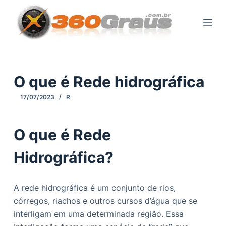
P
u
l
a
r
p
O que é Rede hidrográfica
a
17/07/2023
R
r
a
o
O que é Rede
c
Hidrográfica?
o
n
t
A rede hidrográfica é um conjunto de rios,
e
córregos, riachos e outros cursos d’água que se
ú
interligam em uma determinada região. Essa
d