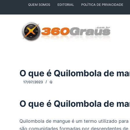
QUEM SOMOS
EDITORIAL
POLÍTICA DE PRIVACIDADE
P
u
l
a
r
p
a
r
a
O que é Quilombola de m
o
c
17/07/2023
Q
o
n
O que é Quilombola de m
t
e
ú
Quilombola de mangue é um termo utilizado para
d
são comunidades formadas por descendentes de af