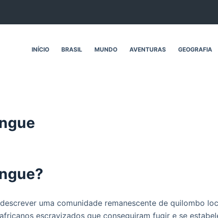
INÍCIO
BRASIL
MUNDO
AVENTURAS
GEOGRAFIA
angue
angue?
 descrever uma comunidade remanescente de quilombo loc
ricanos escravizados que conseguiram fugir e se estabel