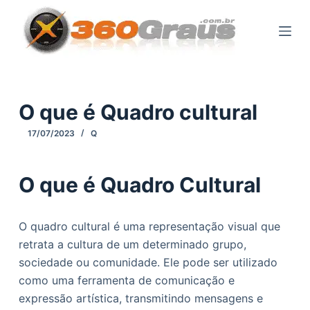
P
u
l
a
r
p
O que é Quadro cultural
a
17/07/2023
Q
r
a
o
O que é Quadro Cultural
c
o
O quadro cultural é uma representação visual que
n
retrata a cultura de um determinado grupo,
t
sociedade ou comunidade. Ele pode ser utilizado
e
como uma ferramenta de comunicação e
ú
expressão artística, transmitindo mensagens e
d