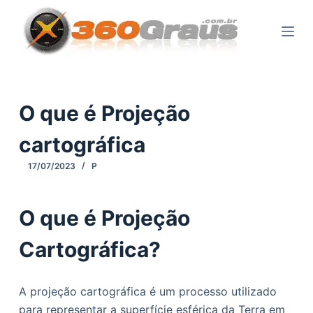
P
u
l
a
r
p
O que é Projeção
a
cartográfica
r
a
17/07/2023
P
o
c
O que é Projeção
o
n
Cartográfica?
t
e
ú
A projeção cartográfica é um processo utilizado
d
para representar a superfície esférica da Terra em