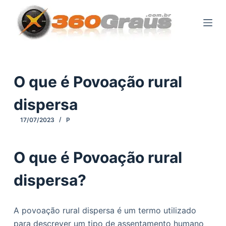
P
u
l
a
r
p
O que é Povoação rural
a
dispersa
r
a
17/07/2023
P
o
c
O que é Povoação rural
o
n
dispersa?
t
e
ú
A povoação rural dispersa é um termo utilizado
d
para descrever um tipo de assentamento humano