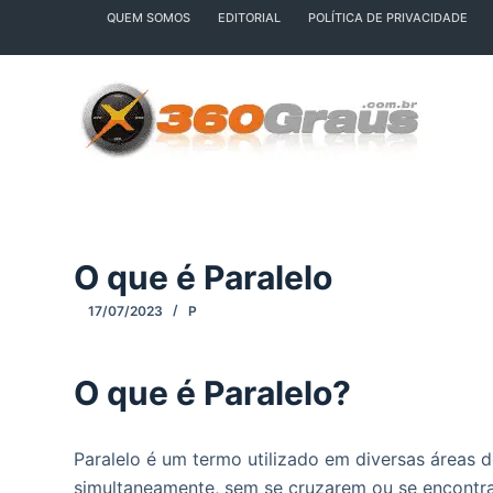
QUEM SOMOS
EDITORIAL
POLÍTICA DE PRIVACIDADE
P
u
l
a
r
p
a
r
a
O que é Paralelo
o
c
17/07/2023
P
o
n
O que é Paralelo?
t
e
ú
Paralelo é um termo utilizado em diversas áreas
d
simultaneamente, sem se cruzarem ou se encontra