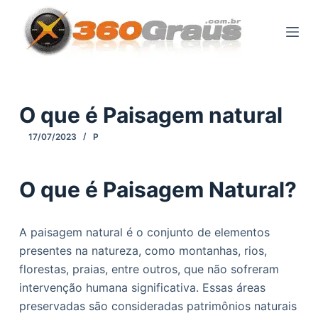
P
u
l
a
r
p
O que é Paisagem natural
a
17/07/2023
P
r
a
o
O que é Paisagem Natural?
c
o
A paisagem natural é o conjunto de elementos
n
presentes na natureza, como montanhas, rios,
t
florestas, praias, entre outros, que não sofreram
e
intervenção humana significativa. Essas áreas
ú
preservadas são consideradas patrimônios naturais
d