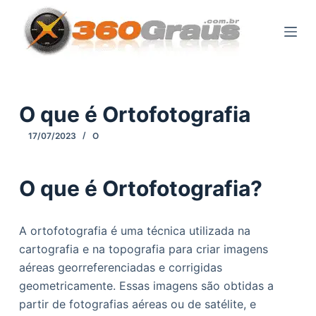
P
u
l
a
r
p
O que é Ortofotografia
a
17/07/2023
O
r
a
o
O que é Ortofotografia?
c
o
A ortofotografia é uma técnica utilizada na
n
cartografia e na topografia para criar imagens
t
aéreas georreferenciadas e corrigidas
e
geometricamente. Essas imagens são obtidas a
ú
partir de fotografias aéreas ou de satélite, e
d