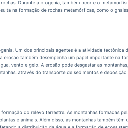
s rochas. Durante a orogenia, também ocorre o metamorfis
esulta na formação de rochas metamórficas, como o gnaisse
genia. Um dos principais agentes é a atividade tectônica 
, a erosão também desempenha um papel importante na fo
gua, vento e gelo. A erosão pode desgastar as montanhas, 
anhas, através do transporte de sedimentos e deposição d
formação do relevo terrestre. As montanhas formadas pela
a plantas e animais. Além disso, as montanhas também têm 
 afetando a distribuição da água e a formação de ecossis