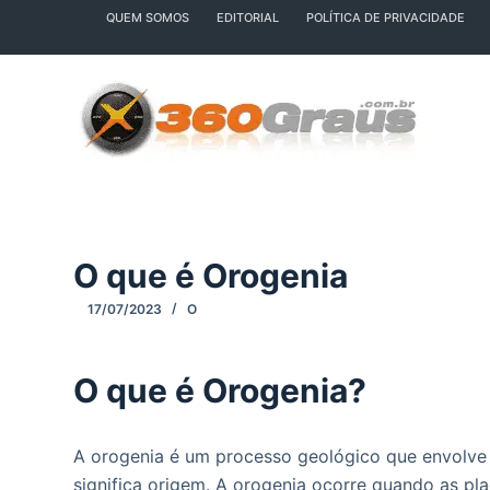
QUEM SOMOS
EDITORIAL
POLÍTICA DE PRIVACIDADE
P
u
l
a
r
p
a
r
a
O que é Orogenia
o
c
17/07/2023
O
o
n
O que é Orogenia?
t
e
ú
A orogenia é um processo geológico que envolve 
d
significa origem. A orogenia ocorre quando as pla