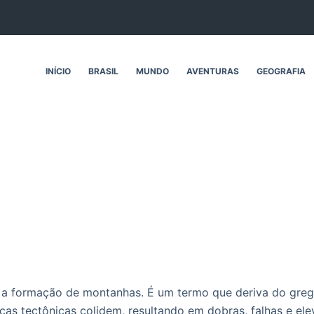
INÍCIO
BRASIL
MUNDO
AVENTURAS
GEOGRAFIA
a formação de montanhas. É um termo que deriva do grego “
cas tectônicas colidem, resultando em dobras, falhas e el