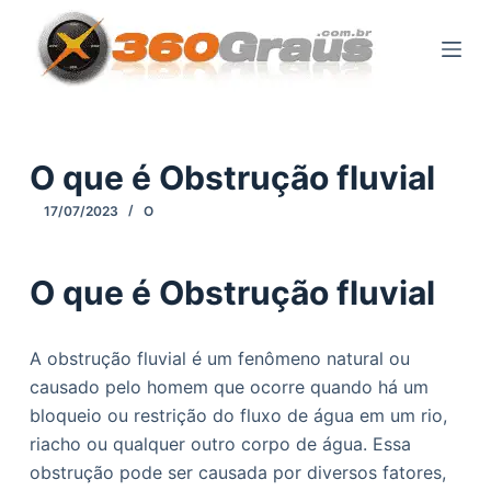
P
u
l
a
r
p
O que é Obstrução fluvial
a
17/07/2023
O
r
a
o
O que é Obstrução fluvial
c
o
A obstrução fluvial é um fenômeno natural ou
n
causado pelo homem que ocorre quando há um
t
bloqueio ou restrição do fluxo de água em um rio,
e
riacho ou qualquer outro corpo de água. Essa
ú
obstrução pode ser causada por diversos fatores,
d