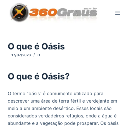
P
u
l
a
r
p
O que é Oásis
a
17/07/2023
O
r
a
o
O que é Oásis?
c
o
O termo “oásis” é comumente utilizado para
n
descrever uma área de terra fértil e verdejante em
t
meio a um ambiente desértico. Esses locais são
e
considerados verdadeiros refúgios, onde a água é
ú
abundante e a vegetação pode prosperar. Os oásis
d