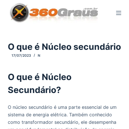
P
u
l
a
r
p
O que é Núcleo secundário
a
17/07/2023
N
r
a
o
O que é Núcleo
c
Secundário?
o
n
t
O núcleo secundário é uma parte essencial de um
e
sistema de energia elétrica. Também conhecido
ú
como transformador secundário, ele desempenha
d