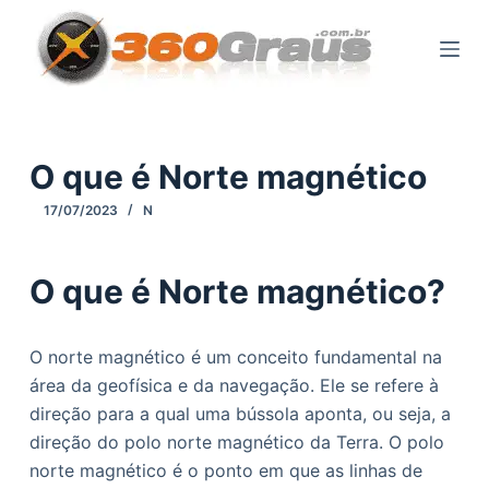
P
u
l
a
r
p
O que é Norte magnético
a
17/07/2023
N
r
a
o
O que é Norte magnético?
c
o
O norte magnético é um conceito fundamental na
n
área da geofísica e da navegação. Ele se refere à
t
direção para a qual uma bússola aponta, ou seja, a
e
direção do polo norte magnético da Terra. O polo
ú
norte magnético é o ponto em que as linhas de
d