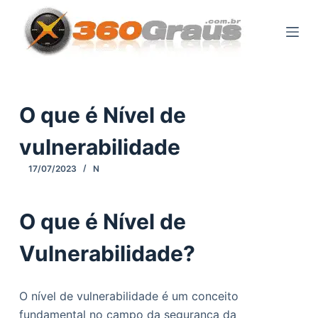
P
u
l
a
r
p
O que é Nível de
a
vulnerabilidade
r
a
17/07/2023
N
o
c
O que é Nível de
o
n
Vulnerabilidade?
t
e
ú
O nível de vulnerabilidade é um conceito
d
fundamental no campo da segurança da