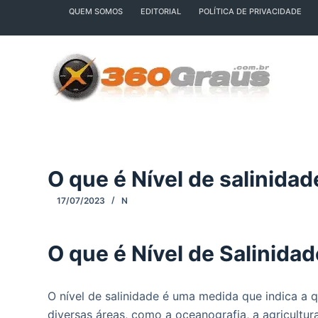
QUEM SOMOS
EDITORIAL
POLÍTICA DE PRIVACIDADE
P
u
l
a
r
p
a
r
a
O que é Nível de salinidad
o
c
17/07/2023
N
o
n
O que é Nível de Salinida
t
e
ú
O nível de salinidade é uma medida que indica a 
d
diversas áreas, como a oceanografia, a agricultur