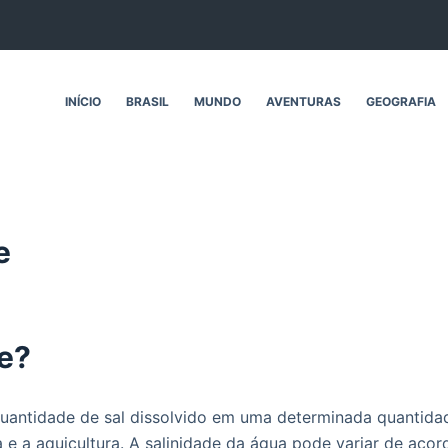
INÍCIO
BRASIL
MUNDO
AVENTURAS
GEOGRAFIA
e
de?
quantidade de sal dissolvido em uma determinada quantida
a e a aquicultura. A salinidade da água pode variar de aco