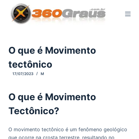
P
u
l
a
r
p
O que é Movimento
a
tectônico
r
a
17/07/2023
M
o
c
O que é Movimento
o
n
Tectônico?
t
e
ú
O movimento tectônico é um fenômeno geológico
d
que ocorre na crosta terrestre, resultando no