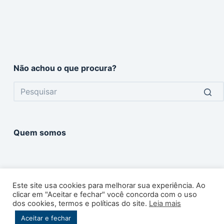
Não achou o que procura?
No
results
Quem somos
Este site usa cookies para melhorar sua experiência. Ao
clicar em "Aceitar e fechar" você concorda com o uso
dos cookies, termos e políticas do site.
Leia mais
Copyright © 2026 -
360 Graus
. Todos os direitos
Aceitar e fechar