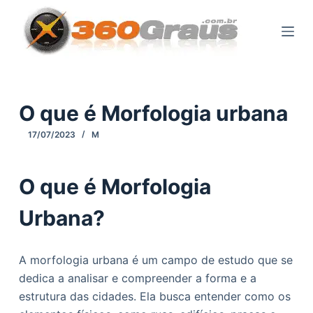
P
u
l
a
r
p
O que é Morfologia urbana
a
17/07/2023
M
r
a
o
O que é Morfologia
c
Urbana?
o
n
t
A morfologia urbana é um campo de estudo que se
e
dedica a analisar e compreender a forma e a
ú
estrutura das cidades. Ela busca entender como os
d