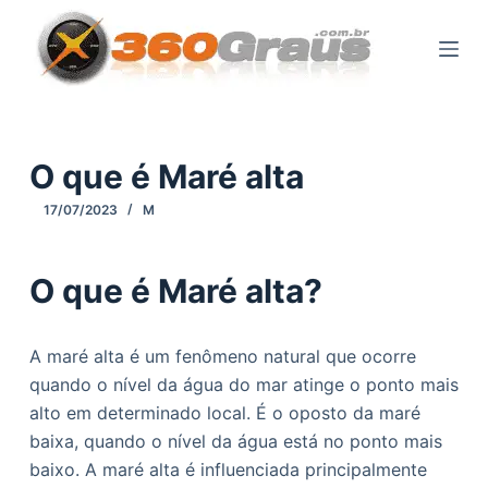
P
u
l
a
r
p
O que é Maré alta
a
17/07/2023
M
r
a
o
O que é Maré alta?
c
o
A maré alta é um fenômeno natural que ocorre
n
quando o nível da água do mar atinge o ponto mais
t
alto em determinado local. É o oposto da maré
e
baixa, quando o nível da água está no ponto mais
ú
baixo. A maré alta é influenciada principalmente
d