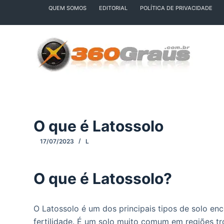
QUEM SOMOS
EDITORIAL
POLÍTICA DE PRIVACIDADE
P
u
l
a
r
p
a
r
a
O que é Latossolo
o
c
17/07/2023
L
o
n
O que é Latossolo?
t
e
ú
O Latossolo é um dos principais tipos de solo en
d
fertilidade. É um solo muito comum em regiões tr