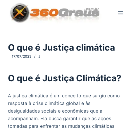
P
u
l
a
r
p
O que é Justiça climática
a
17/07/2023
J
r
a
o
O que é Justiça Climática?
c
o
A justiça climática é um conceito que surgiu como
n
resposta à crise climática global e às
t
desigualdades sociais e econômicas que a
e
acompanham. Ela busca garantir que as ações
ú
tomadas para enfrentar as mudanças climáticas
d