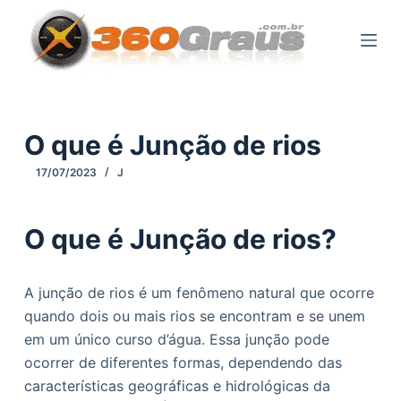
P
u
l
a
r
p
O que é Junção de rios
a
17/07/2023
J
r
a
o
O que é Junção de rios?
c
o
A junção de rios é um fenômeno natural que ocorre
n
quando dois ou mais rios se encontram e se unem
t
em um único curso d’água. Essa junção pode
e
ocorrer de diferentes formas, dependendo das
ú
características geográficas e hidrológicas da
d