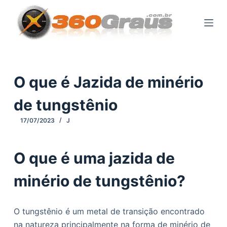
P
u
l
a
r
p
O que é Jazida de minério
a
de tungstênio
r
a
17/07/2023
J
o
c
O que é uma jazida de
o
n
minério de tungstênio?
t
e
ú
O tungstênio é um metal de transição encontrado
d
na natureza principalmente na forma de minério de