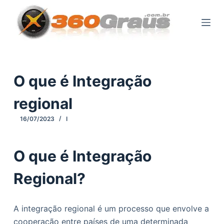
P
u
l
a
r
p
O que é Integração
a
regional
r
a
16/07/2023
I
o
c
O que é Integração
o
n
Regional?
t
e
ú
A integração regional é um processo que envolve a
d
cooperação entre países de uma determinada