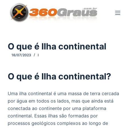
P
u
l
a
r
p
O que é Ilha continental
a
16/07/2023
I
r
a
o
O que é Ilha continental?
c
o
Uma ilha continental é uma massa de terra cercada
n
por água em todos os lados, mas que ainda está
t
conectada ao continente por uma plataforma
e
continental. Essas ilhas são formadas por
ú
processos geológicos complexos ao longo de
d