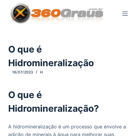
P
u
l
a
r
p
O que é
a
Hidromineralização
r
a
16/07/2023
H
o
c
O que é
o
n
Hidromineralização?
t
e
ú
A hidromineralização é um processo que envolve a
d
adição de minerais à água para melhorar suas